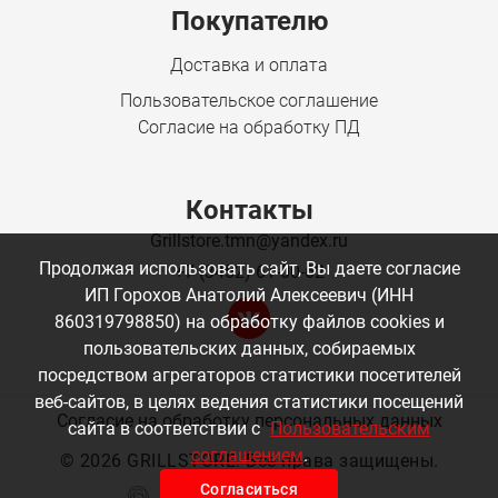
Покупателю
Доставка и оплата
Пользовательское соглашение
Согласие на обработку ПД
Контакты
Grillstore.tmn@yandex.ru
Продолжая использовать сайт, Вы даете согласие
+7 (3452) 61-00-62
ИП Горохов Анатолий Алексеевич (ИНН
860319798850) на обработку файлов cookies и
пользовательских данных, собираемых
посредством агрегаторов статистики посетителей
веб-сайтов, в целях ведения статистики посещений
Согласие на обработку персональных данных
сайта в соответствии с
Пользовательским
соглашением
.
©
2026 GRILLSTORE. Все права защищены.
Согласиться