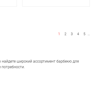
Нуме
Текущая страница
Страница
Страница
Страница
Страница
1
2
3
4
5
…
 найдете широкий ассортимент барбекю для
 потребности.