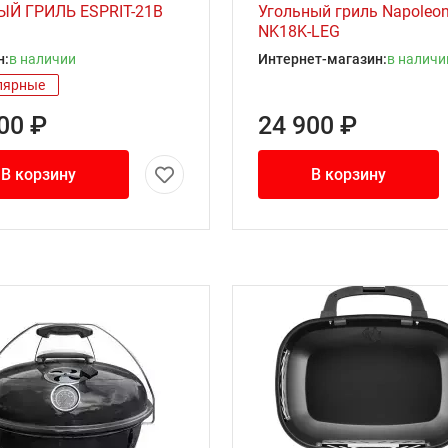
ЫЙ ГРИЛЬ ESPRIT-21B
Угольный гриль Napoleo
NK18K-LEG
н:
в наличии
Интернет-магазин:
в наличи
лярные
00 ₽
24 900 ₽
В корзину
В корзину