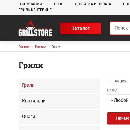
Основная навигация
О КОМПАНИИ
БЛОГ
ДОСТАВКА И ОПЛАТА
ПОЛ
ГРИЛЬ-КЕЙТЕРИНГ
Каталог
Строка навигации
Главная
Каталог
Грили
Грили
Акция
Грили
Бренд
Коптильни
Очаги