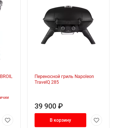
BROIL
Переносной гриль Napoleon
TravelQ 285
личии
39 900 ₽
В корзину