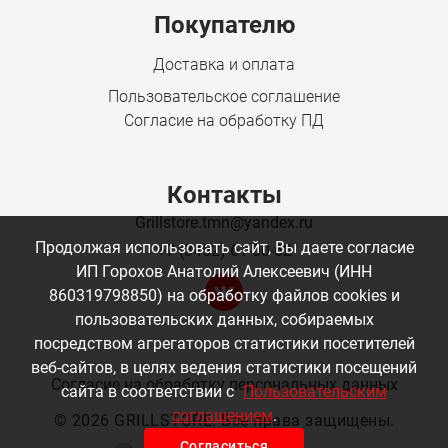
Покупателю
Доставка и оплата
Пользовательское соглашение
Согласие на обработку ПД
Контакты
Grillstore.tmn@yandex.ru
Продолжая использовать сайт, Вы даете согласие
+7 (3452) 61-00-62
ИП Горохов Анатолий Алексеевич (ИНН
860319798850) на обработку файлов cookies и
пользовательских данных, собираемых
посредством агрегаторов статистики посетителей
веб-сайтов, в целях ведения статистики посещений
Согласие на обработку персональных данных
сайта в соответствии с
Пользовательским
соглашением
.
©
2026 GRILLSTORE. Все права защищены.
Согласиться