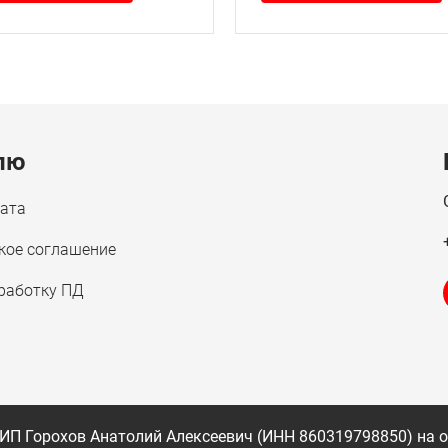
лю
лата
кое соглашение
бработку ПД
 ИП Горохов Анатолий Алексеевич (ИНН 860319798850) на о