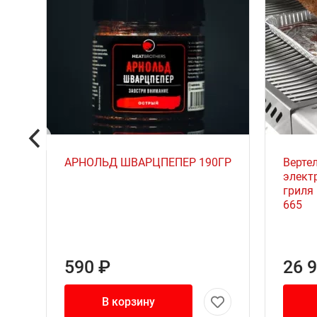
АРНОЛЬД ШВАРЦПЕПЕР 190ГР
Верте
элект
гриля 
665
590 ₽
26 
В корзину