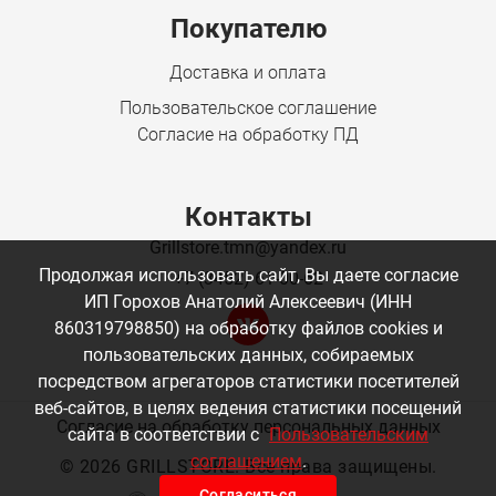
Покупателю
Доставка и оплата
Пользовательское соглашение
Согласие на обработку ПД
Контакты
Grillstore.tmn@yandex.ru
Продолжая использовать сайт, Вы даете согласие
+7 (3452) 61-00-62
ИП Горохов Анатолий Алексеевич (ИНН
860319798850) на обработку файлов cookies и
пользовательских данных, собираемых
посредством агрегаторов статистики посетителей
веб-сайтов, в целях ведения статистики посещений
Согласие на обработку персональных данных
сайта в соответствии с
Пользовательским
соглашением
.
©
2026 GRILLSTORE. Все права защищены.
Согласиться