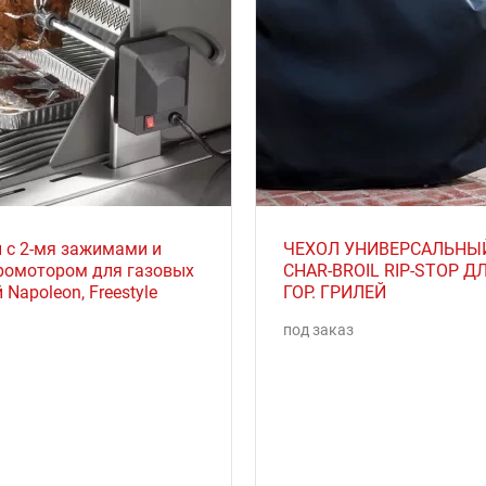
л с 2-мя зажимами и
ЧЕХОЛ УНИВЕРСАЛЬНЫ
ромотором для газовых
CHAR-BROIL RIP-STOP ДЛ
 Napoleon, Freestyle
ГОР. ГРИЛЕЙ
под заказ