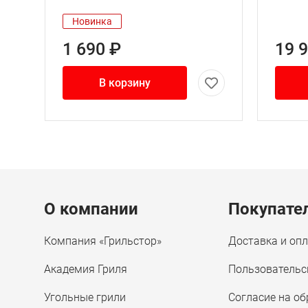
Новинка
1 690 ₽
19 
В корзину
Menu footer
О компании
Покупате
Компания «Грильстор»
Доставка и оп
Академия Гриля
Пользовательс
Угольные грили
Согласие на о