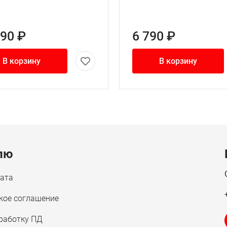
990 ₽
6 790 ₽
В корзину
В корзину
лю
лата
кое соглашение
бработку ПД