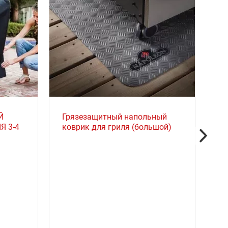
Й
Грязезащитный напольный
Я 3-4
коврик для гриля (большой)